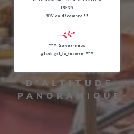
16h30
RDV en décembre !!!
*** Suivez-nous
@lantigel_la_rosiere ***
VOTRE
RESTAURANT
D'ALTITUDE
PANORAMIQUE