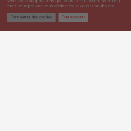
web. Nous supposerons que vous êtes d'accord avec cela,
mais vous pouvez vous désinscrire si vous le souhaitez. .
Paramètres des cookies
Tout accepter
RÉSERVER EN LIGNE
ALT. 2000 M
L’Antigel, chalet en pierre et bois
imaginé et construit dans le
respect de la tradition par deux
enfants du pays, vous propose
des ambiances pour chaque envie
: rendez-vous à ski pour profiter