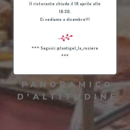
Il ristorante chiude il 18 aprile alle
16:30.
Ci vediamo a dicembre!!!
*** Seguici @lantigel_la_rosiere
***
IL TUO
RISTORANTE
PANORAMICO
D'ALTITUDINE