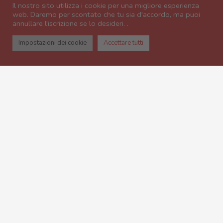
Il nostro sito utilizza i cookie per una migliore esperienza
web. Daremo per scontato che tu sia d'accordo, ma puoi
annullare l'iscrizione se lo desideri. .
Impostazioni dei cookie
Accettare tutti
PER PRENOTARE UN TAVOLO: PRENO
ALT. 2000 M
L’Antigel, uno chalet in pietra e
legno progettato e realizzato nel
rispetto della tradizione da due
bambini del posto, ti offre
atmosfere per ogni desiderio: