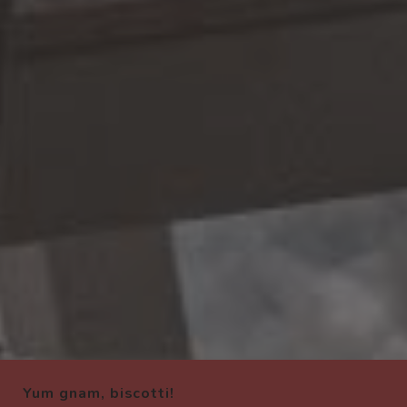
Yum gnam, biscotti!