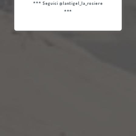
*** Seguici @lantigel_la_rosiere
DEL LA
***
ROSIÈRE